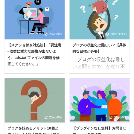
象を選択して、『続行』
プラグインは、
ログの収益攻略に欠かせ
30,800円と結構高価にな
をクリックします。
WordPressに必要な機能
ないツールのみを紹介し
ってしまいます。 しか
&nbsp ...
を追加するパーツのよう
ていきます。 これら以
し、セルフバックを行え
なものです。 プラグイ
外にも便利ツールはあり
ば、割 ...
ンを追加しすぎると重た
ますが、今から紹介する
2020/9/9
2021/12/30
くなってしまうので、必
9つのツールは最低限絶
【スクショ付き対処法】「要注意
ブログの収益化は難しい？【具体
要な物だけを厳選してイ
対押さえておきたいツー
- 収益に重大な影響が出ないよ
的な目標が必要】
ンストールしておきまし
ルになります。 ブログ
う、ads.txt ファイルの問題を修
ブログの収益化は難し
ょう！ 本記事では、私
に必須のツール9選
正してください。」
いと聞くので、かなり不
と同様のテーマAffinger5
AFFINGER
エックスサーバー を
安です・・ ブログを収
にを使っている人向けで
5（WordPressテーマ）
使っている人で、
益化したい！という人は
す。 Affinger5で必要な
RankTracker（自サイト
GoogleAdsenseの画面
多いのですが・・・ ブ
プラグイン5選 プラグ ...
の検索順位の分析） もし
に・・・ 要注意 - 収益
ログの収益化は難しいと
もアフィリエイトの簡単
に重大な影響が出ないよ
言われています！ 収益
リンク（物販リ ...
う、ads.txt ファイルの問
化が難しい要因 生存率が
題を修正してください。
低い 目標設定が曖昧
2020/9/9
2020/9/9
のメッセージが出現し
Googleのアップデートに
ブログを始めるメリット10個と
【プラグインなし無料】お問合せ
た際の対処法を、スクシ
負ける ⇨ ③の事情は、ブ