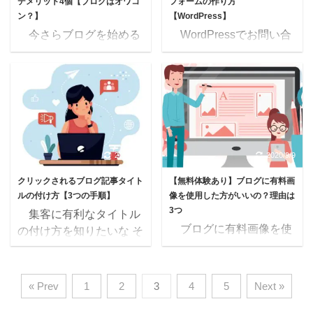
デメリット4個【ブログはオワコ
フォームの作り方
ョ付きで解説します。
ロガー側ではどうしよう
ン？】
【WordPress】
Google Adsense にログ
もありません。 ①②に
今さらブログを始める
WordPressでお問い合
インした後の画面で、上
ついては、正しい努力を
メリットはある？ ついで
わせフォームを作りたい
部にピンクの警告メッセ
すれば解決できます。次
にブログのデメリットも
プラグインを使わずに、
ージが出現するので、心
の5ステップで ブログの
知っておきたいな この
お問い合わせフォームは
配になりますよね！ ...
収益化を目指しましょ
ような考えにお答えしま
作れるのかな こんな疑
う！ &nbs ...
す。 結論から言うと、
問にお答えします。
デメリットよりもメリッ
【WordPress】お問い合
トが多く、ブログを始め
わせフォームの作り方
2020/9/9
2020/9/9
る価値はあります。 ど
（無料） 運営者に連絡
クリックされるブログ記事タイト
【無料体験あり】ブログに有料画
んなデメリットとメリッ
する必要があるユーザー
ルの付け方【3つの手順】
像を使用した方がいいの？理由は
トがあるのか、見ていき
を迷わせないために、お
3つ
集客に有利なタイトル
ましょう！ ブログのデ
問い合わせフォームを作
ブログに有料画像を使
の付け方を知りたいな そ
メリットは4つ（とはい
ることは重要です。 お
用すべきでしょうか？ 実
れと、タイトルを決める
えメリットが大きく上回
問い合わせフォームを作
際の使用感を知つつ、オ
のに時間がかかるので、
る） まずは、ブログのデ
っておかないと、Google
ススメのサイトがあれな
具体的な手順を知りたい
メリットからです。 1記
アドセンスの審査も通り
« Prev
1
2
3
4
5
Next »
知りたいな 私も過去に
な こんな人は、本記事
事を書くのに時間がかか
ません。 お問い合わせ
悩んだことなので、解説