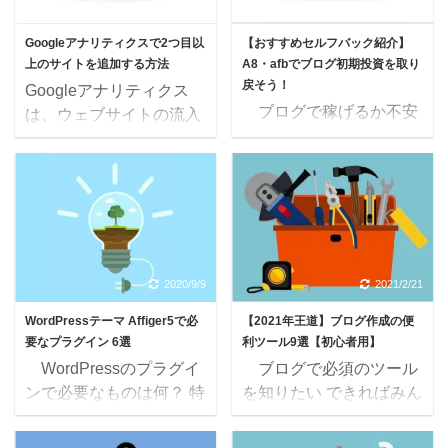
2020/9/9
2022/2/5
Googleアナリティクスで2つ目以
【おすすめセルフバック紹介】
上のサイトを追加する方法
A8・afbでブログ初期投資を取り
戻そう！
Googleアナリティクス
ブログで稼げるか不安
は、ウェブサイトの流入
だな・・ ブログの初期投
解析ができるツールで
資に当てるお金が欲しい
す。 サイトを追加して
な・・ ブログで稼ぐた
運用する場合は、新たに
めには、以下のツールに
IDを作るのではなく、2
初期投資が必要ですが、
つ目のサイトを追加して
セルフバックですぐに取
下さい。 操作は、3分ほ
り戻すことができます。
どで終わります。 ⇨
2020/9/9
2021/2/21
○有料テーマ
Googleアナリティクスの
WordPressテーマ Affiger5で必
【2021年王道】ブログ作成の便
『Affinger』 ⇨14,800円 ○
ホーム画面より、『管
要なプラグイン 6選
利ツール9選【初心者用】
順位解析ツール
理』をクリックします。
WordPressのプラグイ
ブログで必須のツール
『Ranktracker』 ⇨約
⇨ 画面中央の『＋ プロ
ンで必要なものは何？ 特
を知りたい できればみん
16,000円 特にこの2つ
パティを作成』をクリッ
にAffinger5で必要なプラ
なが使っている最低限の
はブログ収益化に欠かせ
クします。 ⇨ 測定の対
グインを知りたいな。
ツールを押さえたい ブ
ないのですが、合計で