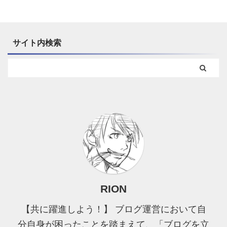
で解説する3つの手順を
る 収 ...
フォームは、最低限必 ...
していきます。 ブログ
試して下さい。 ブログ
に有料画像を使用すべき
の記事タイトルの付け方
3つの理由 ブログに有料
は3つの手順でOK タイ
サイト内検索
画像を使用すべき理由は
トル3つの手順 SEOキー
3つです。 有料画像を使
ワード を決める 訴求キ
うべき3つの理由 ブログ
ーワード を決める 文体
の差別化 画像の質が良い
を整える ⇨ ブログタイト
適切な画像を検索しやす
ルを決める際に考える手
い ⇨ これらの理由を簡単
順は、この3つで大丈夫
に解説します。 ① あ
です。 2種類のキーワ
りきたりなブログ記 ...
ード＋文体【記事タイト
...
RION
【共に躍進しよう！】 ブログ運営において自
分自身が困ったことを踏まえて、「ブログを立