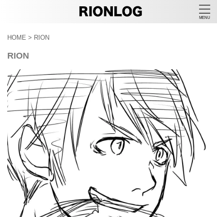
HOME
>
RION
RION