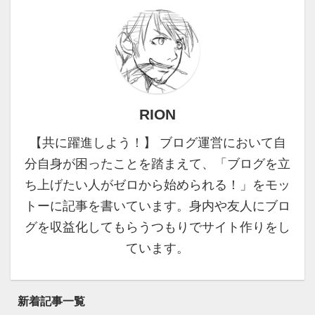
います。 結論、本記事
問題ないです。 Google
で紹介するASPは、全て
Adsense のサイト追加の
登録して使い分けた方が
方法【6ステップ】
いいです。 登録必須の
Google Adsense に2個目
ASP6選 A8.net ⇨会員数
以上のサイトを追加する
ナンバーワンの最大手 も
場合ですが、他の情報を
しもアフ ...
見ると審査はなしと ...
RION
【共に躍進しよう！】 ブログ運営において自
分自身が困ったことを踏まえて、「ブログを立
ち上げたい人がゼロから始められる！」をモッ
トーに記事を書いています。身内や友人にブロ
グを収益化してもらうつもりでサイト作りをし
ています。
新着記事一覧