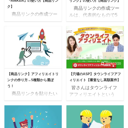
『RINKER』の使い方【商品リン
リンク』の使い方【商品リンク】
を参考にして下さい。
自分に合ったものを2つ
ク】
商品リンクの作成ツー
自分に合ったものを2つ
ほど選びましょう！ 商
商品リンクの作成ツー
ルは、代表的なもので5
ほど選びましょう！ 商
品リンク作成ツール カエ
ル=代表的なもので5種類
種類あります。 商品リ
品リンク作成ツール カエ
レバ・ヨメレバ・トマレ
商品リンクを作成する
ンクを作成するツール
レバ・ヨメレバ・トマレ
バ・タベレバ RINKER
ツールは、代表的なもの
は、代表的なもので5種
バ・タベレバ RINKER
Kattene かんたんリンク
で5種類ほどあります。
類ほどあります。 5種類
Kattene かんたんリンク
（もしもアフィリエイト
5種類全てを使うわけに
全てを使うわけにはいか
（もしもアフィリエイト
...
はいかないので、【商品
ないので、【商品リンク
...
リンクを選ぼう！】カエ
を選ぼう！】カエレバ・
2020/10/7
2024/12/20
レバ・RINKER・
RINKER・kattene・かん
【商品リンク】アフィリエイトリ
【穴場のASP】タウンライフアフ
kattene・かんたんリン
たんリンク・MyLinkBox
ンクの作り方→5種類から選ぼ
ィリエイト【審査なし高額案件】
ク・MyLinkBox を参考に
を参考に自分に合ったも
う！
皆さんはタウンライフ
自分に合ったものを選び
のを選びましょう！ 商
商品リンクを貼りたい
アフィリエイトという
ましょう！ 商品リン
品リンクを作成する5つ
けど、どのツールがいい
ASPをご存知ですか？
ク:5つの作成ツール カエ
のツール カエレバ・ヨメ
のか分からないな・・ で
高単価案件でかなり稼げ
レバ・ヨメレバ・トマレ
レバ・トマレバ・タベレ
きるだけ報酬は固めたい
る 無料案件へ訴求するだ
バ・タベレバ RINKER
バ の使い方 RINKER の
し、自分にとってどれが
けで1万円 あまり知られ
kattene かんたんリンク
使い方 kattene の使い方
一番いいのか知りたい