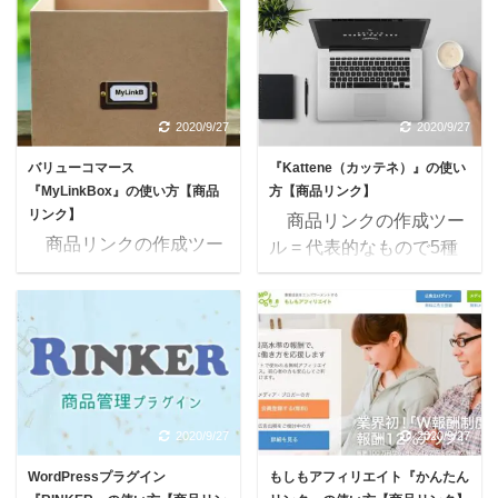
るツールは、代表的なも
併用した方がいいかし
ので5種類ほどありま
ら？ このような疑問を
す。 それぞれの特徴
解決していきます。 ※
は、【商品リンクを選ぼ
およそ6,000文字の長い
う！】カエレバ・
記事なので、読むのに15
2020/9/27
2020/9/27
RINKER・Kattene・かん
分ぐらいかかります。
バリューコマース
『Kattene（カッテネ）』の使い
たんリンク・MyLinkBox
【目的】ブログや
『MyLinkBox』の使い方【商品
方【商品リンク】
を参考にして下さい。
YouTubeで情報発信する
リンク】
商品リンクの作成ツー
自分に合ったものを2つ
ということ ネットで情
商品リンクの作成ツー
ル = 代表的なもので5種
ほど選びましょう！ 商
報を発信したいあなた
ル = 代表的なもので5種
類 商品リンクを作成す
品リンク作成ツール カエ
は、こんな目的を持って
類 商品リンクを作成す
るツールは、代表的なも
レバ・ヨメレバ・トマレ
いるかと思います。 ・
るツールは、代表的なも
ので5種類ほどありま
バ・タベレバ RINKER
収益化したい（広告、ア
ので5種類ほどありま
す。 それぞれの特徴
Kattene かんたんリンク
フィリエイト） ...
す。 それぞれの特徴
は、【商品リンクを選ぼ
（もしもアフィリエイト
は、【商品リンクを選ぼ
う！】カエレバ・
...
う！】カエレバ・
RINKER・Kattene・かん
2020/9/27
2020/9/27
RINKER・Kattene・かん
たんリンク・MyLinkBox
WordPressプラグイン
もしもアフィリエイト『かんたん
たんリンク・MyLinkBox
を参考にして下さい。