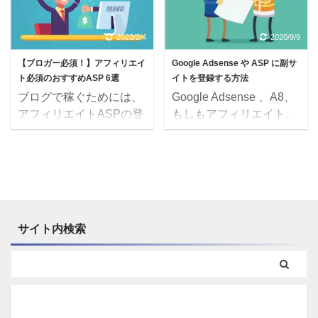
ていない穴場のASPを見
（もしもアフィリエイ
か ...
な・・ このような疑問
つけてしまった 住宅や旅
ト） MyLi ...
を解決します。 ＜ 本記
行ジャンルのブログにオ
2022/2/4
2020/9/9
事の内容 ＞ 5種類の商品
ススメ 爆発的な報酬を稼
【ブロガー必須！】アフィリエイ
Google Adsense や ASP に副サ
リンクの作成ツールを12
げる可能性がある かなり
ト必須のおすすめASP 6選
イトを登録する方法
の質問で解説 診断チャー
稼げる。ひかえめに言っ
ブログで稼ぐためには、
Google Adsense 、A8、
トを試してみよう！ ⇨あ
て最高！ マイナーなASP
アフィリエイトASPの登
もしもアフィリエイト、
なたに合ったツールを見
の中では最強 ⇨ このよ
録が必須らしいけど、 ど
afb 、バリュコマに2個目
つけることができます！
うな口コミで知る人ぞ知
れに登録すればいいの？
のサイトを登録する方法
アフィリエイトリンク
るアフィリエイトASPで
あと、オススメのASPや
を解説します。どの登録
の作り方は5種類【12の
す。 『タウンライフア
使い分け方があれば知り
も副サイトの方が手順は
質問で解説】 商品リン
フィリエイト』 公式サイ
たいな。 ブログで稼ぐ
楽です。本記事を参考
クの作成ツールは、代表
ト タウンライフアフィ
ためには、アフィリエイ
に、サクッと済ませてい
的なもので5種類あ ...
リ ...
サイト内検索
トASPに登録する必要が
きましょう！Amazonア
ありますが、ASPの種類
ソシエイト・楽天アフィ
が多くて「どれに登録す
リエイト・Yahoo!ショッ
ればいいのだろう？」と
ピングについては、もし
思われる方がいるかと思
もアフィリエイト経由で