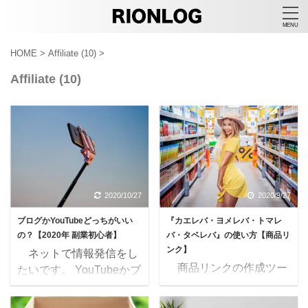
HOME
>
Affiliate (10)
>
Affiliate (10)
2020/10/27
2020/9/27
ブログかYouTubeどっちがいい
『カエレバ・ヨメレバ・トマレ
の？【2020年 副業初心者】
バ・タベレバ』の使い方【商品リ
ンク】
ネットで情報発信をし
商品リンクの作成ツー
たいです。 YouTubeかブ
ル = 代表的なもので5種
ログ、どっちを始めたら
類 商品リンクを作成す
いいでしょう？ SNSも