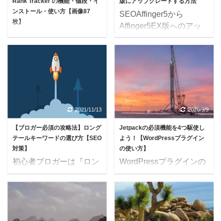
Rank Tracker の機能・値段・イ
版にアップグレードする方法
を迷わせないために、お
ワード を決める 訴求キ
ンストール・使い方【画像87
SEOAffinger5から
問い合わせフォームを作
ーワード を決める 文体
枚】
Affinger5EX版へのアッ
ることは重要です。 お
を整える ⇨ ブログタイト
Rank Tracker（ランクト
プグレードのやり方は、
問い合わせフォームを作
ルを決める際に考える手
ラッカー ）とはSEO検
少し分かりにくいので写
っておかないと、Google
順は、この3つで大丈夫
索順位チェックツールの
真で解説していきます。
アドセンスの審査も通り
です。 2種類のキーワ
ことです。その機能と料
おそらく多くの人が、ど
ません。 お問い合わせ
ード＋文体【記事タイト
金、実際のインストール
こかのサイトから特典付
フォームは、最低限必 ...
...
方法、基本的な使い方か
きでAffinger5を購入され
らチョイ技まで、スクシ
ていると思います。その
2021/11/13
2020/9/9
ョ87枚で解説していきま
場合は、『インフォトッ
【ブロガー必須の攻略法】ロング
Jetpackの必須機能を4つ駆使し
す。ブログ運営では必須
プ』経由で購入している
テールキーワードの選び方【SEO
よう！【WordPressプラグイン
のツールとなるので知ら
ことになります。実際に
対策】
の使い方】
ない人は参考して下さ
アップグレードを行うウ
初心者ブロガーは『ロン
WordPressプラグインの
い。 Rank Tracker（ラ
ェブサイトは
グテールキーワード』を
『Jetpack』の使い方を
ンクトラッカー ）ってそ
『STINGER STORE』と
量産しろ！ ロングテール
解説します。
んなに必要なの？ 無料版
なるので、まずは
キーワードを理解するた
『Jetpack』は、アクセ
でなんとかやっていけな
『STINGER STORE』で
めには、3つのキーワー
ス解析やSEO対策など30
いの？ 結論からいう
会員登録を済ませる必要
ドを知る必要がありま
以上の機能が詰まってい