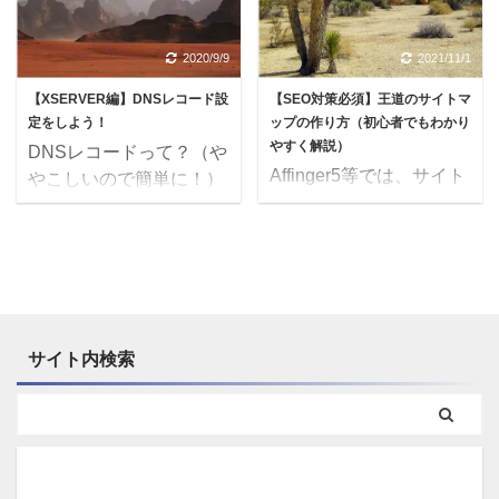
と、ブログサイトを運営
があります。購入価格
す。3つのキーワードと
るWordpress公式のプラ
する人にとっては必須ツ
は、12,000円です。
は、いわばランクのよう
グインで、高機能である
2020/9/9
2021/11/1
ールです。 有料版でな
Affinger5EX ...
なもので、月間検索数の
ため必須プラグインと言
いとメイン機能が使えな
【XSERVER編】DNSレコード設
【SEO対策必須】王道のサイトマ
多いものから、『ビッグ
われています。有料プラ
...
定をしよう！
ップの作り方（初心者でもわかり
キーワード』『ミドルキ
ンもありますが無料プラ
やすく解説）
DNSレコードって？（や
ーワード』『ロングテー
ンでも十分に有用で、そ
Affinger5等では、サイト
やこしいので簡単に！）
ルキーワード』の順とな
の中で特に必須な機能を
マップを構築する機能が
DNSは「Domain Name
っています。 『ビッグキ
4つ紹介します。 【使
ないのでプラグインを導
System」 の略称で、IP
ーワード』とは たった 1
い方１】WordPressプラ
入する必要があります。
アドレスと独自ドメイン
語のキーワードで月間検
グインでJetpack をイン
サイトマップと言っても
名を対応させる情報のこ
索数が10,000を超えるよ
ストールする まずは
「xml」と「html」の2種
とです。DNSレコード自
うなメジャーな単語で
『Jetpack』をインスト
類があって、どちらも
体に複数のレコードが含
す。 例）英会話 60,500
ールしていきましょう！
サイト内検索
SEO対策として重要なの
まれ結構ややこしいで
PV 『ミドルキーワー
①Wo ...
で本記事を参考に両方と
す。詳しく知りたい人
ド』とは ビッグキーワー
も設定を行って下さい。
は、ググってみて下さ
ドに1語ほどプラスし
この2種類のサイトマッ
い。この道の人でないと
て、月 ...
プの説明と設定方法につ
理解は難しいでしょう。
いて王道の作り方を解説