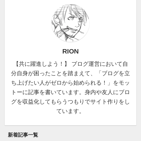
あまり深追いはせず
していきます。 2種類の
「ふ〜ん」ぐらいにしと
サイトマップについて知
いて、とりあえず設定だ
っておこう！ サイトマッ
け進めましょう！ いつ
プには「html」と
どこで設定する？DNSレ
「xml」の2種類のサイト
コードの設定方法
マップがあります。 皆さ
Google Search Console
RION
んが思い浮かべるサイト
で自分のサイトを登録 ...
マップは上の図のよう
【共に躍進しよう！】 ブログ運営において自
に、どこにどんな記事が
分自身が困ったことを踏まえて、「ブログを立
あ ...
ち上げたい人がゼロから始められる！」をモッ
トーに記事を書いています。身内や友人にブロ
グを収益化してもらうつもりでサイト作りをし
ています。
新着記事一覧