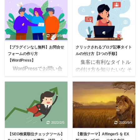
GoogleAdsenseの画面
から変える価値はあるの
に・・・ 要注意 - 収益
だろうか？ 導入するなら
に重大な影響が出ないよ
どんな流れなのか知りた
う、ads.txt ファイルの問
い このような疑問にお
題を修正してください。
応えします。
2020/9/9
2020/9/9
のメッセージが出現し
AFFINGER5 は、月7桁
【プラグインなし無料】お問合せ
クリックされるブログ記事タイト
た際の対処法を、スクシ
を稼ぐサイト運営者によ
フォームの作り方
ルの付け方【3つの手順】
ョ付きで解説します。
く使われているテーマな
【WordPress】
集客に有利なタイトル
Google Adsense にログ
ので、これだけでもテー
WordPressでお問い合
の付け方を知りたいな そ
インした後の画面で、上
マが優秀であることが証
わせフォームを作りたい
れと、タイトルを決める
部にピンクの警告メッセ
明されているようなも
プラグインを使わずに、
のに時間がかかるので、
ージが出現するので、心
の。 ブログ・アフィリ
お問い合わせフォームは
具体的な手順を知りたい
配になりますよね！ ...
エイトの収益化に特化し
作れるのかな こんな疑
な こんな人は、本記事
たテーマに、間違いない
問にお答えします。
で解説する3つの手順を
ということになります。
【WordPress】お問い合
試して下さい。 ブログ
それでは ...
わせフォームの作り方
の記事タイトルの付け方
2022/2/5
2020/9/9
（無料） 運営者に連絡
は3つの手順でOK タイ
【SEO検索順位チェックツール】
【最強テーマ】Affinger5 を EX
する必要があるユーザー
トル3つの手順 SEOキー