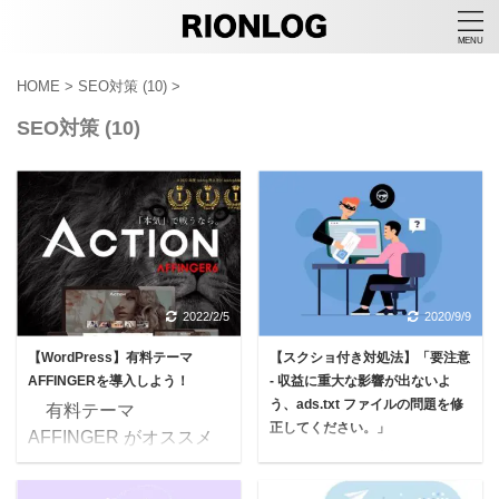
HOME
>
SEO対策 (10)
>
SEO対策 (10)
2022/2/5
2020/9/9
【WordPress】有料テーマ
【スクショ付き対処法】「要注意
AFFINGERを導入しよう！
- 収益に重大な影響が出ないよ
う、ads.txt ファイルの問題を修
有料テーマ
正してください。」
AFFINGER がオススメ
エックスサーバー を
らしいけど、何がいいの
使っている人で、
か分からない 無料テーマ